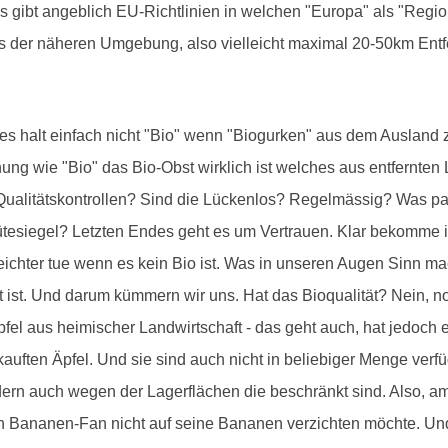
 gibt angeblich EU-Richtlinien in welchen "Europa" als "Region"
aus der näheren Umgebung, also vielleicht maximal 20-50km Ent
n es halt einfach nicht "Bio" wenn "Biogurken" aus dem Ausland 
nung wie "Bio" das Bio-Obst wirklich ist welches aus entfernten
e Qualitätskontrollen? Sind die Lückenlos? Regelmässig? Was p
Gütesiegel? Letzten Endes geht es um Vertrauen. Klar bekomme 
ichter tue wenn es kein Bio ist. Was in unseren Augen Sinn ma
 ist. Und darum kümmern wir uns. Hat das Bioqualität? Nein, nor
pfel aus heimischer Landwirtschaft - das geht auch, hat jedoch
kauften Äpfel. Und sie sind auch nicht in beliebiger Menge verf
n auch wegen der Lagerflächen die beschränkt sind. Also, am 
ein Bananen-Fan nicht auf seine Bananen verzichten möchte. Und 