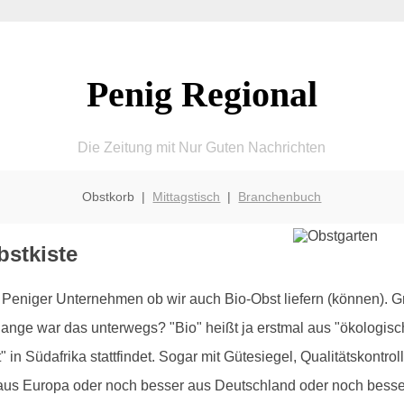
Penig Regional
Die Zeitung mit Nur Guten Nachrichten
Obstkorb |
Mittagstisch
|
Branchenbuch
bstkiste
eniger Unternehmen ob wir auch Bio-Obst liefern (können). Gr
nge war das unterwegs? "Bio" heißt ja erstmal aus "ökologisch
 in Südafrika stattfindet. Sogar mit Gütesiegel, Qualitätskontro
h aus Europa oder noch besser aus Deutschland oder noch bes